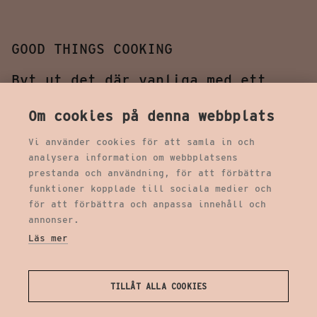
GOOD THINGS COOKING
Byt ut det där vanliga med ett
nytt alternativ från växtriket.
Om cookies på denna webbplats
Vi använder cookies för att samla in och
analysera information om webbplatsens
prestanda och användning, för att förbättra
funktioner kopplade till sociala medier och
för att förbättra och anpassa innehåll och
annonser.
Läs mer
TILLÅT ALLA COOKIES
Copyright © 2026, Farmers & Chefs AB,
Biblioteksgatan 11 Stockholm,